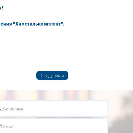
я!
нения "Химсталькомплект".
Следующая
Ваше имя
Email