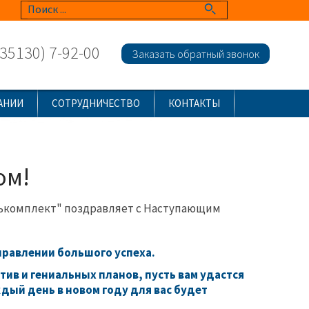
(35130) 7-92-00
Заказать обратный звонок
АНИИ
СОТРУДНИЧЕСТВО
КОНТАКТЫ
ом!
ькомплект" поздравляет с Наступающим
правлении большого успеха.
тив и гениальных планов, пусть вам удастся
дый день в новом году для вас будет