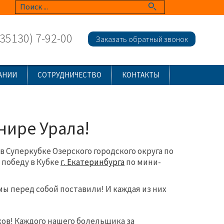
(35130) 7-92-00
Заказать обратный звонок
АНИИ
СОТРУДНИЧЕСТВО
КОНТАКТЫ
нире Урала!
 Суперкубке Озерского городского округа по
 победу в Кубке
г. Екатеринбурга
по мини-
мы перед собой поставили! И каждая из них
ов! Каждого нашего болельщика за