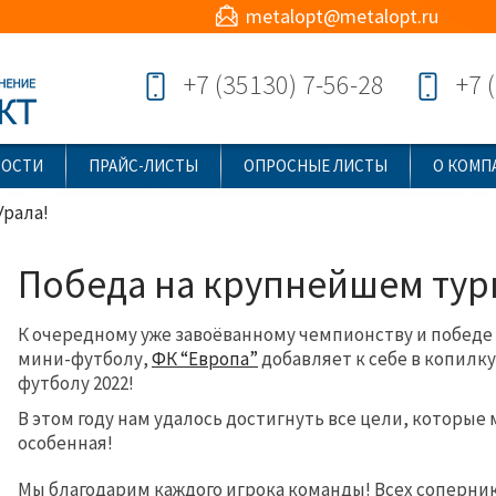
metalopt@metalopt.ru
+7 (35130) 7-56-28
+7 
ВОСТИ
ПРАЙС-ЛИСТЫ
ОПРОСНЫЕ ЛИСТЫ
О КОМП
Урала!
Победа на крупнейшем тур
К очередному уже завоёванному чемпионству и победе в
мини-футболу,
ФК “Европа”
добавляет к себе в копилку
футболу 2022!
В этом году нам удалось достигнуть все цели, которые 
особенная!
Мы благодарим каждого игрока команды! Всех соперник