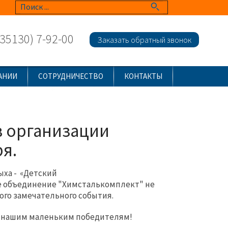
(35130) 7-92-00
Заказать обратный звонок
АНИИ
СОТРУДНИЧЕСТВО
КОНТАКТЫ
в организации
я.
ха - «Детский
е объединение "Химсталькомплект" не
того замечательного события.
к нашим маленьким победителям!