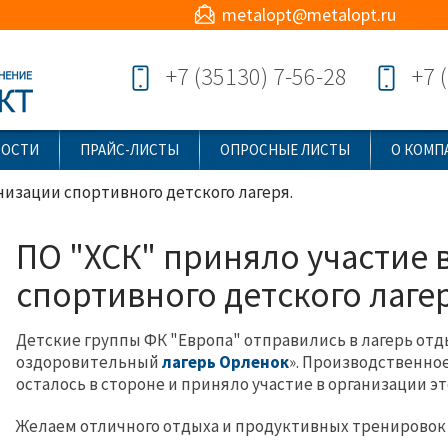
metalopt@metalopt.ru
+7 (35130) 7-56-28
+7 
ВОСТИ
ПРАЙС-ЛИСТЫ
ОПРОСНЫЕ ЛИСТЫ
О КОМП
низации спортивного детского лагеря.
ПО "ХСК" приняло участие 
спортивного детского лагер
Детские группы ФК "Европа" отправились в лагерь
отды
оздоровительный
лагерь
Орленок
». Производственно
осталось в стороне и приняло участие в организации э
Желаем отличного отдыха и продуктивных тренирово