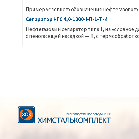
Пример условного обозначения нефтегазового
Сепаратор НГС 4,0-1200-I-П-1-Т-И
Нефтегазовый сепаратор
типа 1
, на условное 
с пеногасящей насадкой —
П
, с термообработк