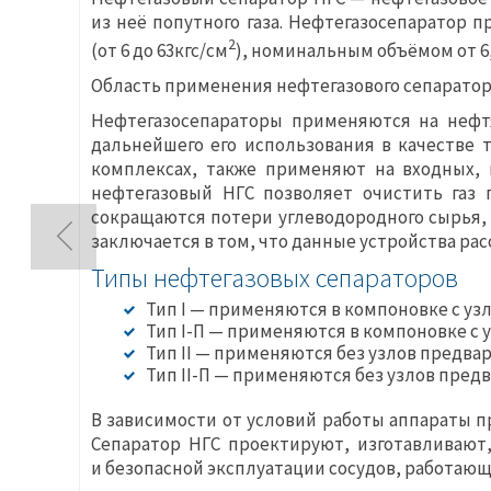
из неё попутного газа. Нефтегазосепаратор 
2
(от 6 до 63кгс/см
), номинальным объёмом от 6,
Область применения нефтегазового сепарато
Нефтегазосепараторы применяются на нефтя
дальнейшего его использования в качестве 
комплексах, также применяют на входных, 
нефтегазовый НГС позволяет очистить газ
сокращаются потери углеводородного сырья,
заключается в том, что данные устройства рас
Типы нефтегазовых сепараторов
Тип I
— применяются в компоновке с узл
Тип I-П
— применяются в компоновке с у
Тип II
— применяются без узлов предвари
Тип II-П
— применяются без узлов предва
В зависимости от условий работы аппараты п
Сепаратор НГС проектируют, изготавливают
и безопасной эксплуатации сосудов, работающи