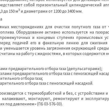
представляет собой горизонтальный цилиндрический аппа
3
3 до 150 м
и диаметрами от 1200 до 3400 мм.
ра
ных месторождениях для очистки попутного газа от ч
топлива. Оборудование активно используется на газора
промежуточных и концевых ступенях промысловых уст
 перед подачей его в факельную линию для сжигания 
 и уменьшается уровень загрязнения окружающей среды.
считаны на работу с жидкостями, в которых содержится н
ами предварительного отбора газа (депульсаторами);
злами предварительного отбора газа с пеногасящей наса
тельного отбора газа;
рительного отбора газа с пеногасящей насадкой.
роизводятся с термообработкой и без, с устройствами и
, налаживают, монтируют, ремонтируют и эксплуатиру
х под давлением» (ПБ 03-576-03).