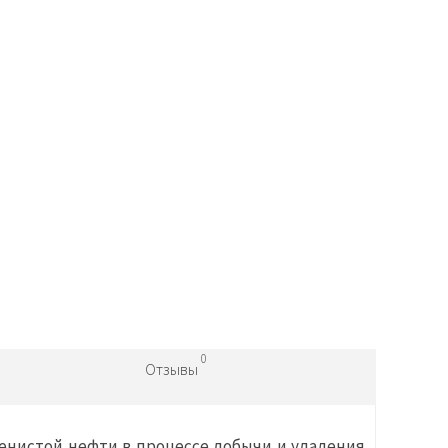
0
Отзывы
пенистой нефти в процессе добычи и удаления