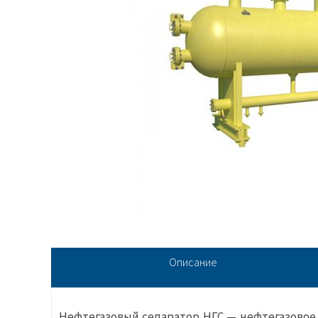
Описание
Нефтегазовый сепаратор НГС — нефтегазовое 