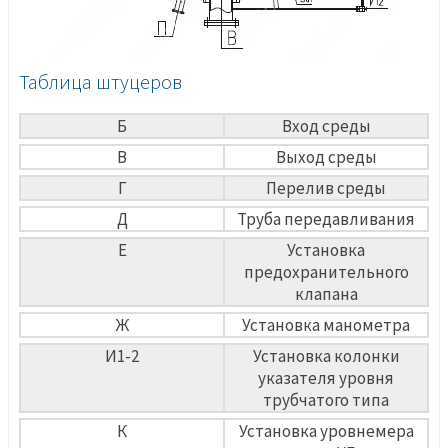
Таблица штуцеров
Б
Вход среды
В
Выход среды
Г
Перелив среды
Д
Труба передавливания
Е
Установка
предохранительного
клапана
Ж
Установка манометра
И1-2
Установка колонки
указателя уровня
трубчатого типа
К
Установка уровнемера